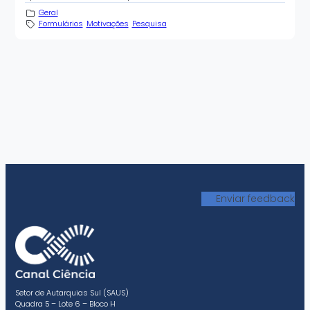
Geral
Formulários
Motivações
Pesquisa
Enviar feedback
Setor de Autarquias Sul (SAUS)
Quadra 5 – Lote 6 – Bloco H