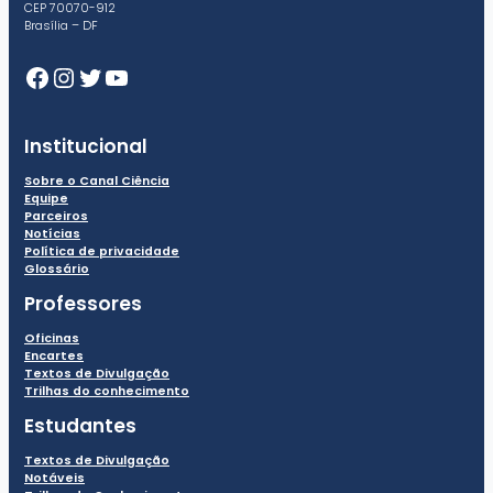
CEP 70070-912
Brasília – DF
Facebook
Instagram
Twitter
Youtube
Institucional
Sobre o Canal Ciência
Equipe
Parceiros
Notícias
Política de privacidade
Glossário
Professores
Oficinas
Encartes
Textos de Divulgação
Trilhas do conhecimento
Estudantes
Textos de Divulgação
Notáveis