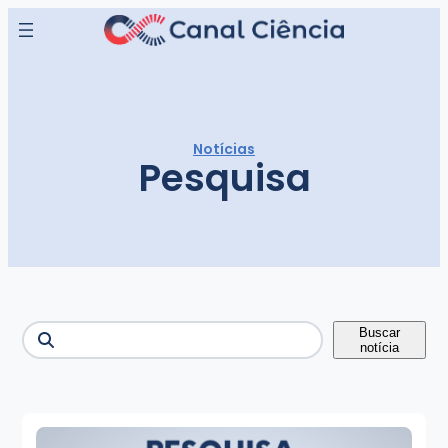
Pular
para
o
conteúdo
Notícias
Pesquisa
Buscar
Buscar
notícia