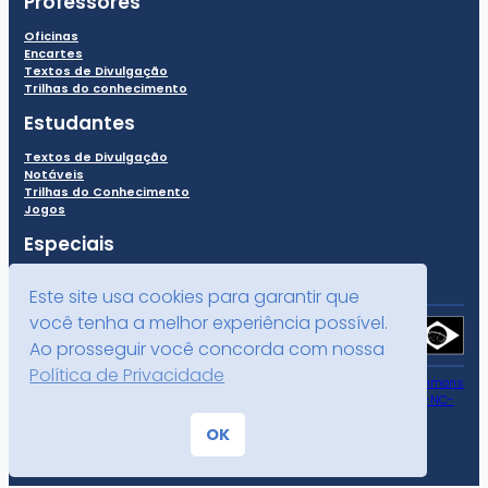
Professores
Oficinas
Encartes
Textos de Divulgação
Trilhas do conhecimento
Estudantes
Textos de Divulgação
Notáveis
Trilhas do Conhecimento
Jogos
Especiais
Este site usa cookies para garantir que
você tenha a melhor experiência possível.
Ao prosseguir você concorda com nossa
Política de Privacidade
Todo o conteúdo deste site está publicado sob a licença
Creative Commons
Atribuição-NãoComercial-CompartilhaIgual 4.0 Internacional (CC BY-NC-
SA 4.0)
.
OK