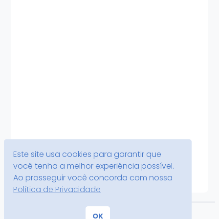
Este site usa cookies para garantir que
Segregação territorial nos estudos sobre a
você tenha a melhor experiência possível.
radioatividade: o caso da cientista Berta Karlik
Ao prosseguir você concorda com nossa
Política de Privacidade
Bicicleta e Ciência: equilíbrio e movimento
OK