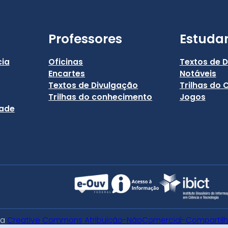
Professores
Estuda
cia
Oficinas
Textos de 
Encartes
Notáveis
Textos de Divulgação
Trilhas do
Trilhas do conhecimento
Jogos
dade
ça
Creative Commons Atribuição-NãoComercial-CompartilhaI