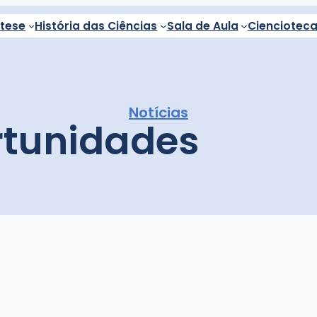
ntese
História das Ciências
Sala de Aula
Cienciotec
Notícias
rtunidades