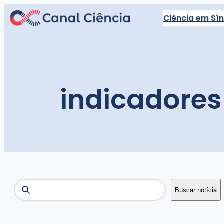
Pular
Ciência em Sí
para
o
conteúdo
indicadore
Buscar
Buscar notícia