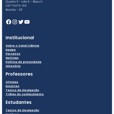
Quadra 5 – Lote 6 – Bloco H
CEP 70070-912
Brasília – DF
Facebook
Instagram
Twitter
Youtube
Institucional
Sobre o Canal Ciência
Equipe
Parceiros
Notícias
Política de privacidade
Glossário
Professores
Oficinas
Encartes
Textos de Divulgação
Trilhas do conhecimento
Estudantes
Textos de Divulgação