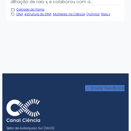
difração de raio x, e colaborou com a…
Calçada da Fama
DNA
estrutura do DNA
Mulheres na Ciência
Química
Raio x
Enviar feedback
Setor de Autarquias Sul (SAUS)