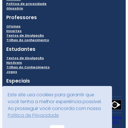
Política de privacidade
Glossário
Professores
Oficinas
Encartes
Textos de Divulgação
Trilhas do conhecimento
Estudantes
Textos de Divulgação
Notáveis
Trilhas do Conhecimento
Jogos
Especiais
Este site usa cookies para garantir que
você tenha a melhor experiência possível.
Ao prosseguir você concorda com nossa
Política de Privacidade
Todo o conteúdo deste site está publicado sob a licença
Creative Commons
Atribuição-NãoComercial-CompartilhaIgual 4.0 Internacional (CC BY-NC-
SA 4.0)
.