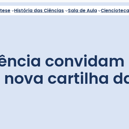
ntese
História das Ciências
Sala de Aula
Cienciotec
Ciência convidam
nova cartilha da