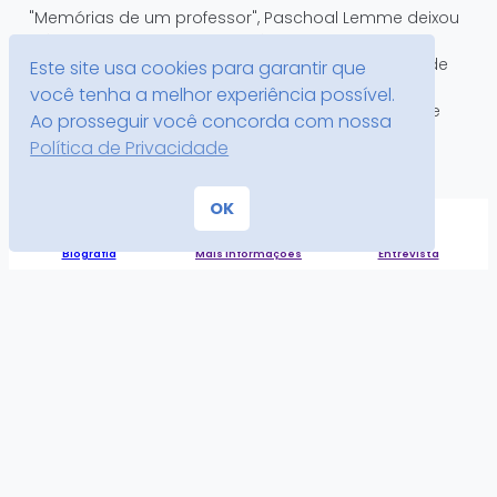
"Memórias de um professor", Paschoal Lemme deixou
inúmeras obras sobre a história da educação
brasileira do século 20. Participou da formulação de
Este site usa cookies para garantir que
políticas educacionais e lutou por oportunidades
você tenha a melhor experiência possível.
iguais para todos, por meio de manifestos, textos e
Ao prosseguir você concorda com nossa
redações de projetos de lei. Faleceu em 1997.
Política de Privacidade
Referências
OK
Coleção Navegando pela História da Educação Brasileira (2006)
Biografia
Mais informações
Entrevista
Coleção Educadores (2010)