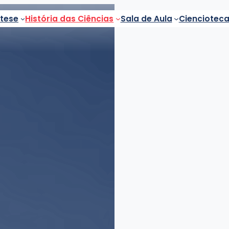
ntese
História das Ciências
Sala de Aula
Cienciotec