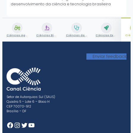
desenvolvimento da ciência e tecnologia brasileira
Ciências Agrárias
Ciências Biológicas
Ciências da Saúde
Ciências Exatas e da Terra
Enviar feedback
Setor de Autarquias Sul (SAUS)
Quadra 5 – Lote 6 – Bloco H
CEP 70070-912
Brasília – DF
Facebook
Instagram
Twitter
Youtube