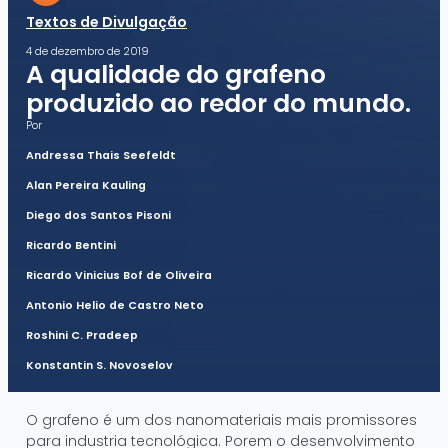
Textos de Divulgação
4 de dezembro de 2019
A qualidade do grafeno
produzido ao redor do mundo.
Por
Andressa Thais Seefeldt
Alan Pereira Kauling
Diego dos Santos Pisoni
Ricardo Bentini
Ricardo Vinicius Bof de Oliveira
Antonio Helio de Castro Neto
Roshini C. Pradeep
Konstantin S. Novoselov
O grafeno é um dos nanomateriais mais promissores
para industria tecnológica. Porem o desenvolvimento