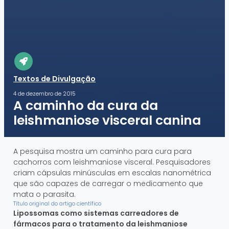
Textos de Divulgação
4 de dezembro de 2015
A caminho da cura da
leishmaniose visceral canina
A pesquisa mostra um caminho para cura para
cachorros com leishmaniose visceral. Pesquisadores
criam cápsulas minúsculas em escalas nanométrica
que são capazes de carregar o medicamento que
mata o parasita.
Título original do artigo científico
Lipossomas como sistemas carreadores de
fármacos para o tratamento da leishmaniose