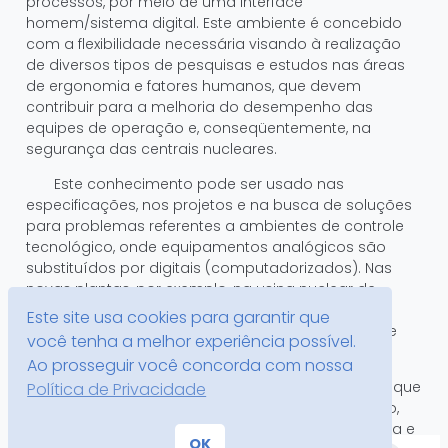
processos, por meio de uma interface
homem/sistema digital. Este ambiente é concebido
com a flexibilidade necessária visando à realização
de diversos tipos de pesquisas e estudos nas áreas
de ergonomia e fatores humanos, que devem
contribuir para a melhoria do desempenho das
equipes de operação e, conseqüentemente, na
segurança das centrais nucleares.
Este conhecimento pode ser usado nas
especificações, nos projetos e na busca de soluções
para problemas referentes a ambientes de controle
tecnológico, onde equipamentos analógicos são
substituídos por digitais (computadorizados). Nas
novas plantas, por exemplo, na usina nuclear de
Angra 3, a sala de controle já será toda digital. Nas
Este site usa cookies para garantir que
plantas existentes (como Angra I e II) processos de
você tenha a melhor experiência possível.
modernização já estão em andamento.
Ao prosseguir você concorda com nossa
Por isso é urgente a necessidade de métodos que
Política de Privacidade
viabilizem a implementação, avaliação, verificação,
validação e otimização de aspectos de ergonomia e
OK