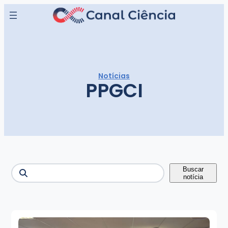
Pular
para
o
conteúdo
Notícias
PPGCI
Buscar
Buscar
notícia