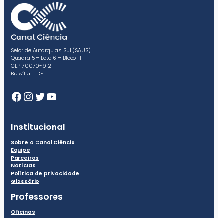
Setor de Autarquias Sul (SAUS)
Quadra 5 – Lote 6 – Bloco H
CEP 70070-912
Brasília – DF
Facebook
Instagram
Twitter
Youtube
Institucional
Sobre o Canal Ciência
Equipe
Parceiros
Notícias
Política de privacidade
Glossário
Professores
Oficinas