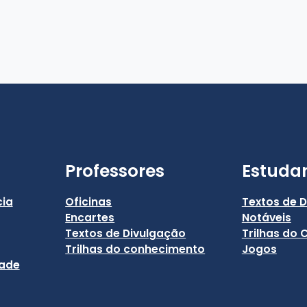
Professores
Estuda
cia
Oficinas
Textos de 
Encartes
Notáveis
Textos de Divulgação
Trilhas do
Trilhas do conhecimento
Jogos
dade