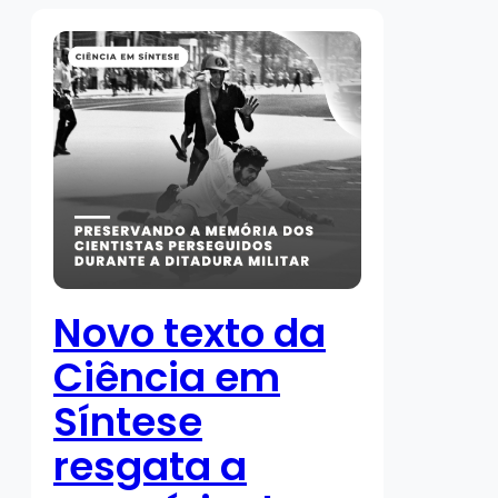
Novo texto da
Ciência em
Síntese
resgata a