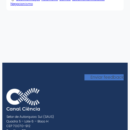
Negacionismo
Enviar feedback
Setor de Autarquias Sul (SAUS)
Quadra 5 – Lote 6 – Bloco H
CEP 70070-912