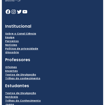
Brasília – DF
Facebook
Instagram
Twitter
Youtube
Institucional
Sobre o Canal Ciência
Equipe
Parceiros
Notícias
Política de privacidade
Glossário
Professores
Oficinas
Encartes
Textos de Divulgação
Trilhas do conhecimento
Estudantes
Textos de Divulgação
Notáveis
Trilhas do Conhecimento
Jogos