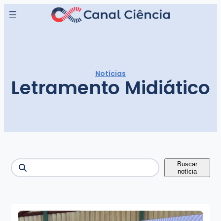
Pular
para
o
conteúdo
Notícias
Letramento Midiático
Buscar
Buscar
notícia