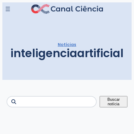
Pular
para
o
conteúdo
Notícias
inteligenciaartificial
Buscar
Buscar
notícia