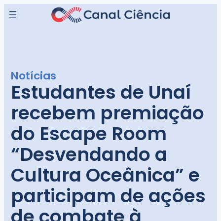
Pular
para
o
conteúdo
Notícias
Estudantes de Unaí
recebem premiação
do Escape Room
“Desvendando a
Cultura Oceânica” e
participam de ações
de combate à