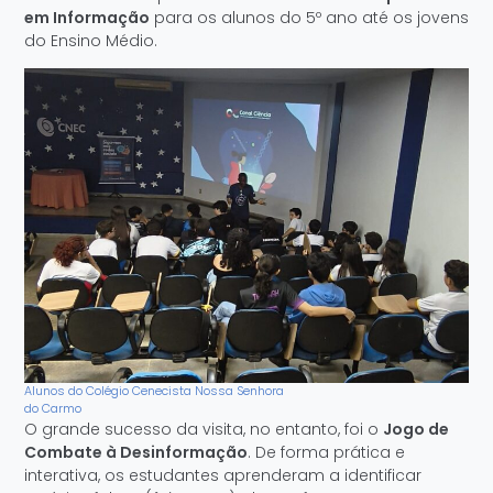
em Informação
para os alunos do 5º ano até os jovens
do Ensino Médio.
Alunos do Colégio Cenecista Nossa Senhora
do Carmo
O grande sucesso da visita, no entanto, foi o
Jogo de
Combate à Desinformação
. De forma prática e
interativa, os estudantes aprenderam a identificar