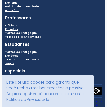
Notícias
Política de privacidade
Glossário
Professores
Oficinas
Encartes
Textos de Divulgação
Trilhas do conhecimento
Estudantes
Textos de Divulgação
Notáveis
Trilhas do Conhecimento
Jogos
Especiais
Este site usa cookies para garantir que
você tenha a melhor experiência possível.
Ao prosseguir você concorda com nossa
Política de Privacidade
Todo o conteúdo deste site está publicado sob a licença
Creative Commons
Atribuição-NãoComercial-CompartilhaIgual 4.0 Internacional (CC BY-NC-