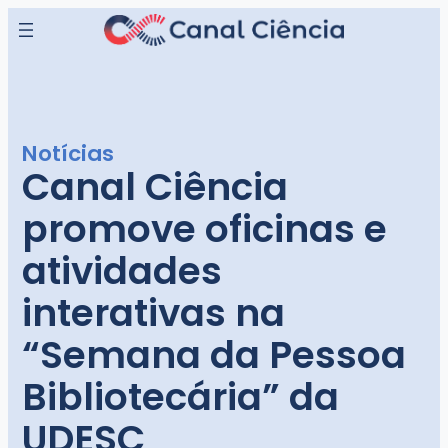
Pular
para
o
conteúdo
Notícias
Canal Ciência
promove oficinas e
atividades
interativas na
“Semana da Pessoa
Bibliotecária” da
UDESC