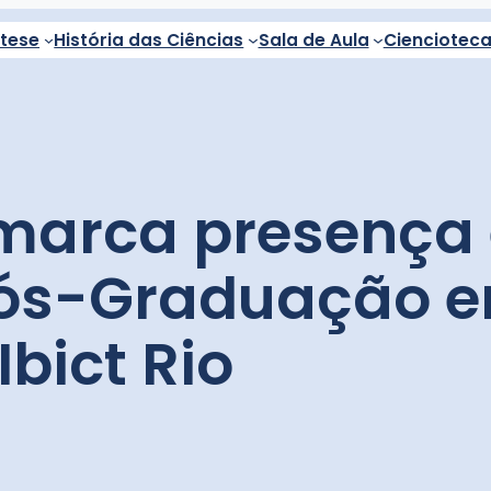
ntese
História das Ciências
Sala de Aula
Cienciotec
 marca presença
ós-Graduação e
bict Rio