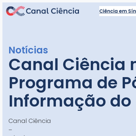
Pular
Ciência em Sí
para
o
conteúdo
Notícias
Canal Ciência
Programa de P
Informação do I
Canal Ciência
–