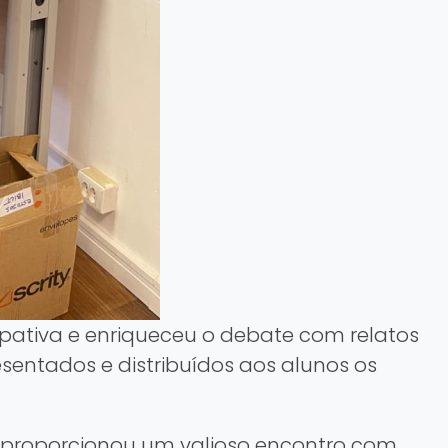
ipativa e enriqueceu o debate com relatos
esentados e distribuídos aos alunos os
o, proporcionou um valioso encontro com