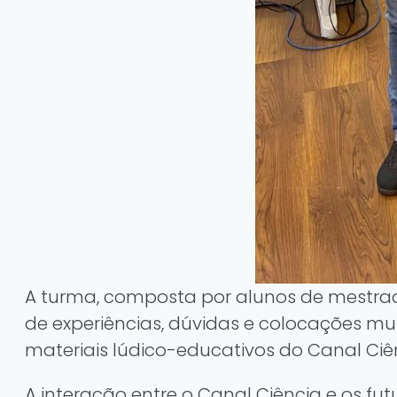
A turma, composta por alunos de mestrado
de experiências, dúvidas e colocações mui
materiais lúdico-educativos do Canal Ciên
A interação entre o Canal Ciência e os f