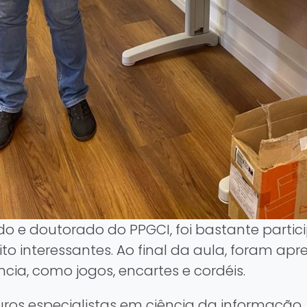
 e doutorado do PPGCI, foi bastante partic
to interessantes. Ao final da aula, foram apr
cia, como jogos, encartes e cordéis.
uturos especialistas em ciência da informaçã