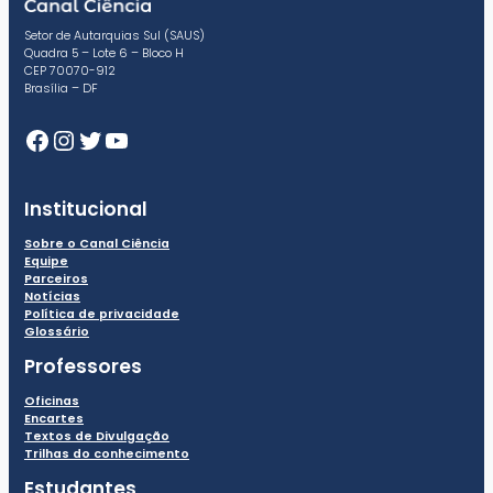
Setor de Autarquias Sul (SAUS)
Quadra 5 – Lote 6 – Bloco H
CEP 70070-912
Brasília – DF
Facebook
Instagram
Twitter
Youtube
Institucional
Sobre o Canal Ciência
Equipe
Parceiros
Notícias
Política de privacidade
Glossário
Professores
Oficinas
Encartes
Textos de Divulgação
Trilhas do conhecimento
Estudantes